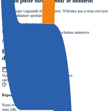
Aucun poste ouvert pour le moment
Notre équipe s'agrandit régulièrement. N'hésitez pas à nous envoyer
votre candidature spontanée.
career@sudcontractors.com
Suivez-nous sur LinkedIn pour les prochaines annonces
PRÊT À PASSER À L'ACTION ?
Prenez rendez-vous
dès maintenant.
Voyons ensemble comment
réduire vos pertes
opérationnelles.
Réponse rapide
Nous revenons vers vous
sous 24h.