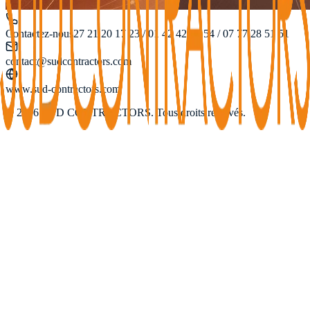
Contactez-nous
27 21 20 17 23 / 01 42 42 44 54 / 07 77 28 51 51
contact@sudcontractors.com
www.sud-contractors.com
© 2026 SUD CONTRACTORS. Tous droits réservés.