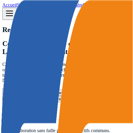
Accueil
Solutions
Secteurs
À propos
Carrière
Ressources
Contact
Rejoignez l'aventure
Construisons le futur de la
Logistique Intelligente
Chez SUD CONTRACTORS, nous transformons les défis
opérationnels en opportunités technologiques. Nous recherchons des
talents passionnés pour repousser les limites du contrôle et de
l'efficacité.
Voir les postes
ouverts
Candidature
Spontanée
Spont.
Identifiant
de l’employé
Employé
Esprit d'Équipe
Une collaboration sans faille pour des objectifs communs.