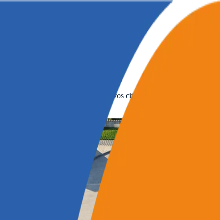
distribution.
iles. Contrôlez vos cuves de dépôt et vos citernes de ravitaillement avec