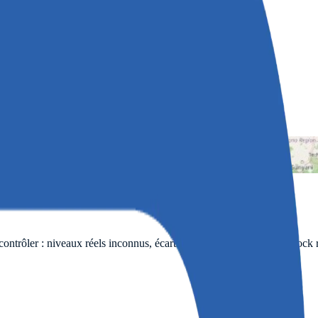
 contrôler : niveaux réels inconnus, écarts entre stock théorique et stock