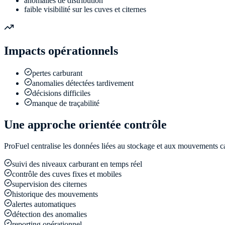
anomalies de distribution
faible visibilité sur les cuves et citernes
Impacts opérationnels
pertes carburant
anomalies détectées tardivement
décisions difficiles
manque de traçabilité
Une approche orientée contrôle
ProFuel centralise les données liées au stockage et aux mouvements ca
suivi des niveaux carburant en temps réel
contrôle des cuves fixes et mobiles
supervision des citernes
historique des mouvements
alertes automatiques
détection des anomalies
reporting opérationnel