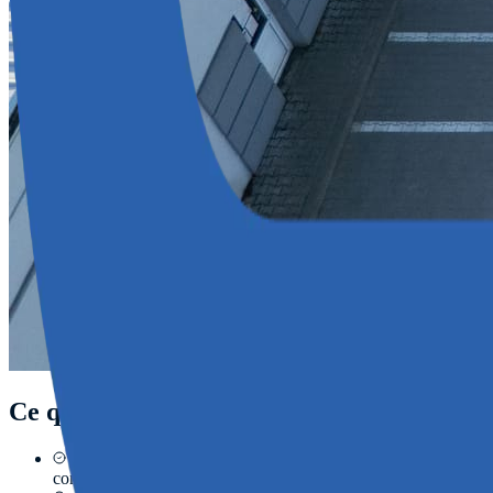
Ce que
ProFuel
permet
contrôler les volumes carburant