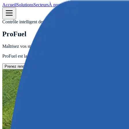
Accueil
Solutions
Secteurs
À propos
Carrière
Ressources
Contact
Contrôle intelligent des stocks carburant
ProFuel
Maîtrisez vos stocks carburant. Réduisez les écarts et les anomalies de 
ProFuel est la solution dédiée à la supervision des stocks fixes et mob
Télécharger La Fiche Technique
ProFuel
Prenez rendez-vous