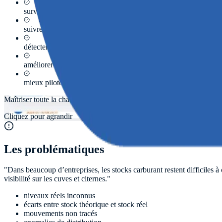
surveiller les cuves fixes et mobiles
suivre les entrées et sorties
détecter les anomalies de stock
améliorer la traçabilité des mouvements carburant
mieux piloter les opérations de distribution
Maîtriser toute la chaîne de stockage et de distribution carburant.
Cliquez pour agrandir
Les problématiques
"
Dans beaucoup d’entreprises, les stocks carburant restent difficiles à
visibilité sur les cuves et citernes.
"
niveaux réels inconnus
écarts entre stock théorique et stock réel
mouvements non tracés