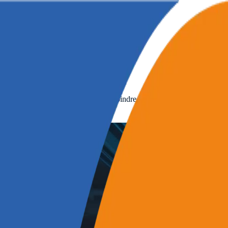
pteurs connectés vous alertent à la moindre variation thermique.