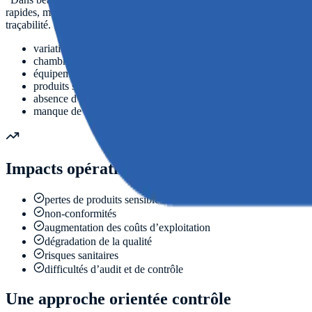
rapides, manque de visibilité sur les conditions de conservation. Sans
traçabilité. Le problème ne vient pas uniquement du froid. Le problèm
variations de température détectées trop tard
chambres froides mal surveillées
équipements frigorifiques non contrôlés
produits sensibles exposés
absence d’alertes rapides
manque de visibilité
Impacts opérationnels
pertes de produits sensibles
non-conformités
augmentation des coûts d’exploitation
dégradation de la qualité
risques sanitaires
difficultés d’audit et de contrôle
Une approche orientée contrôle