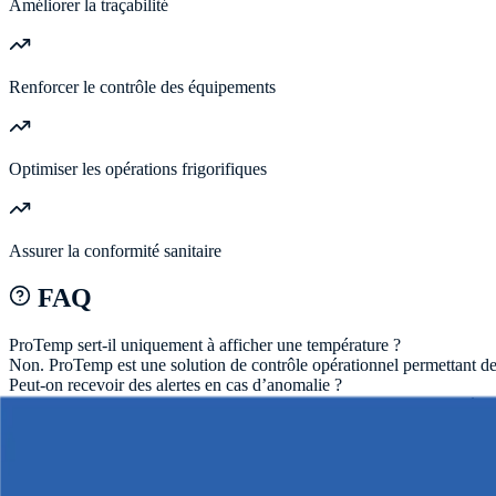
Améliorer la traçabilité
Renforcer le contrôle des équipements
Optimiser les opérations frigorifiques
Assurer la conformité sanitaire
FAQ
ProTemp sert-il uniquement à afficher une température ?
Non. ProTemp est une solution de contrôle opérationnel permettant de su
Peut-on recevoir des alertes en cas d’anomalie ?
Oui. La solution peut envoyer des alertes automatiques en temps réel d
Les historiques de température sont-ils conservés ?
Oui. Les plateformes conservent l’historique des températures pour la tr
ProTemp fonctionne-t-il à distance ?
Oui. Les responsables peuvent superviser les températures selon la con