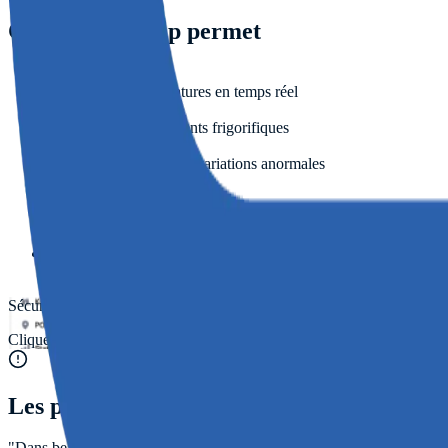
Ce que
ProTemp
permet
surveiller les températures en temps réel
contrôler les équipements frigorifiques
détecter rapidement les variations anormales
sécuriser la chaîne du froid
améliorer la traçabilité des données
mieux piloter les opérations sensibles
Sécuriser les opérations et limiter les pertes liées aux variations therm
Cliquez pour agrandir
Les problématiques
"
Dans beaucoup d’entreprises, les variations de température sont détec