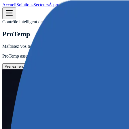
Accueil
Solutions
Secteurs
À propos
Carrière
Ressources
Contact
Contrôle intelligent de la température et de la chaîne du froid
ProTemp
Maîtrisez vos températures. Garantissez l’intégrité de vos produits.
ProTemp assure la surveillance continue de la chaîne du froid. Nos ca
Télécharger La Fiche Technique
ProTemp
Prenez rendez-vous