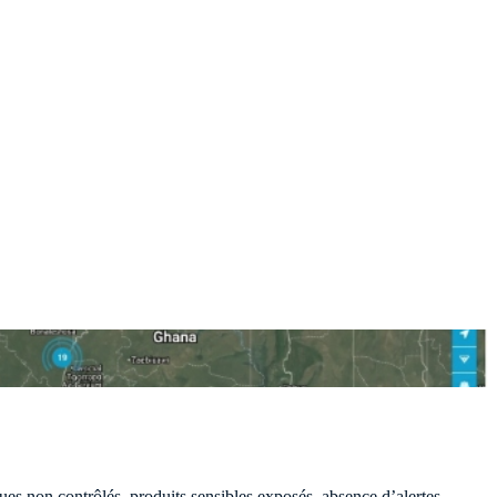
ues non contrôlés, produits sensibles exposés, absence d’alertes