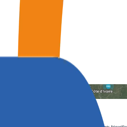
iques.
tées trop tard : chambres froides mal surveillées, équipements frigorifiq